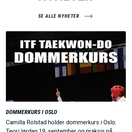
SE ALLE NYHETER
B
i
l
d
e
DOMMERKURS I OSLO
Camilla Rolstad holder dommerkurs i Oslo.
Teori lørdag 19. september og praksis på