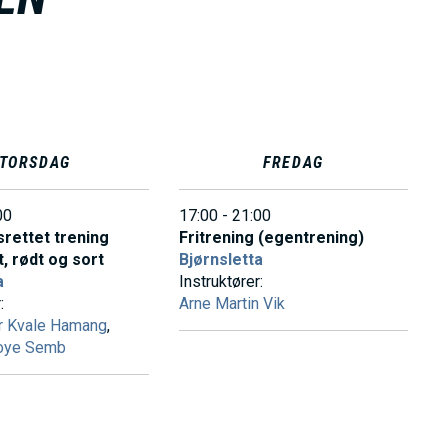
TORSDAG
FREDAG
00
17:00 - 21:00
rettet trening
Fritrening (egentrening)
t, rødt og sort
Bjørnsletta
a
Instruktører:
:
Arne Martin Vik
r Kvale Hamang
,
Boye Semb