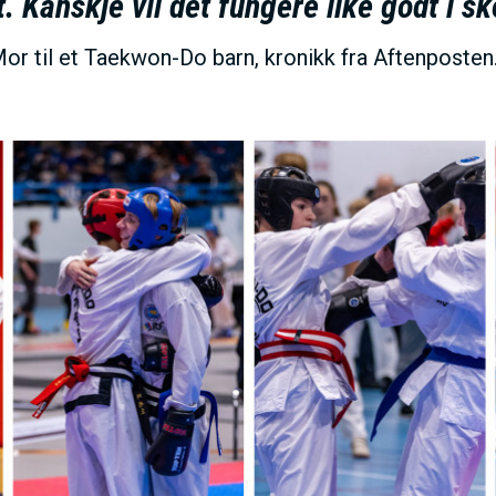
 Kanskje vil det fungere like godt i s
or til et Taekwon-Do barn, kronikk fra Aftenposten