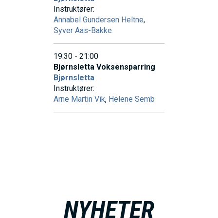
N
Instruktører:
Annabel Gundersen Heltne
,
Syver Aas-Bakke
M
19:30 - 21:00
E
Bjørnsletta Voksensparring
Bjørnsletta
Instruktører:
N
Arne Martin Vik
,
Helene Semb
U
NYHETER