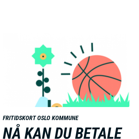
B
i
l
d
e
FRITIDSKORT OSLO KOMMUNE
NÅ KAN DU BETALE