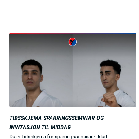
B
i
l
d
e
TIDSSKJEMA SPARRINGSSEMINAR OG
INVITASJON TIL MIDDAG
Da er tidsskjema for sparringsseminaret klart.