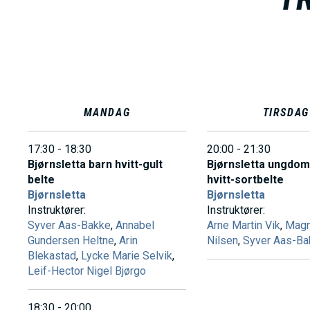
MANDAG
TIRSDAG
17:30 - 18:30
20:00 - 21:30
Bjørnsletta barn hvitt-gult
Bjørnsletta ungdo
belte
hvitt-sortbelte
Bjørnsletta
Bjørnsletta
Instruktører:
Instruktører:
Syver Aas-Bakke
,
Annabel
Arne Martin Vik
,
Magn
Gundersen Heltne
,
Arin
Nilsen
,
Syver Aas-Ba
Blekastad
,
Lycke Marie Selvik
,
Leif-Hector Nigel Bjørgo
18:30 - 20:00