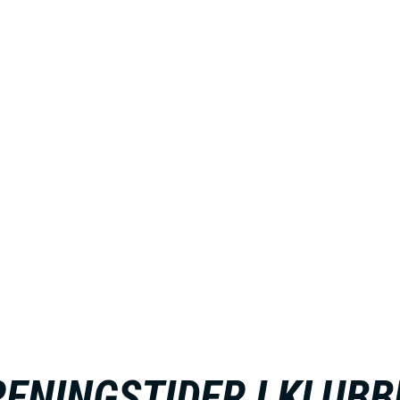
E
N
U
S
A
C
T
I
RENINGSTIDER I KLUBB