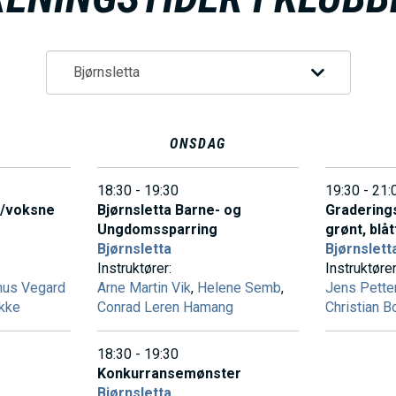
V
E
D
ONSDAG
O
18:30 - 19:30
19:30 - 21:
m/voksne
Bjørnsletta Barne- og
Graderings
Ungdomssparring
grønt, blåt
M
Bjørnsletta
Bjørnslett
Instruktører:
Instruktører
us Vegard
Arne Martin Vik
,
Helene Semb
,
Jens Pette
A
kke
Conrad Leren Hamang
Christian 
I
18:30 - 19:30
Konkurransemønster
Bjørnsletta