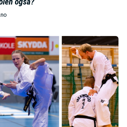
kolen også?
.no