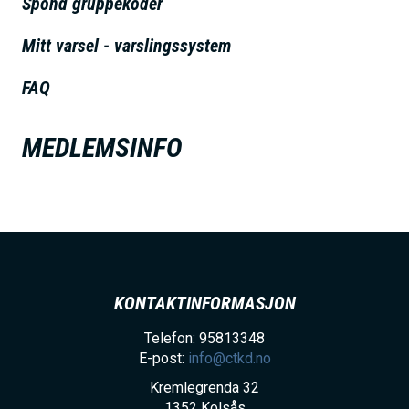
Spond gruppekoder
h
o
Mitt varsel - varslingssystem
l
FAQ
d
MEDLEMSINFO
KONTAKTINFORMASJON
Telefon: 95813348
E-post:
info@ctkd.no
Kremlegrenda 32
1352
Kolsås