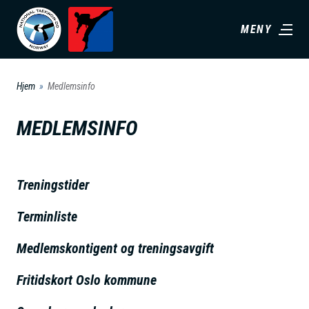
H
MENY
o
p
p
Hjem
Medlemsinfo
t
i
MEDLEMSINFO
l
h
o
Treningstider
v
Terminliste
e
d
Medlemskontigent og treningsavgift
i
n
Fritidskort Oslo kommune
n