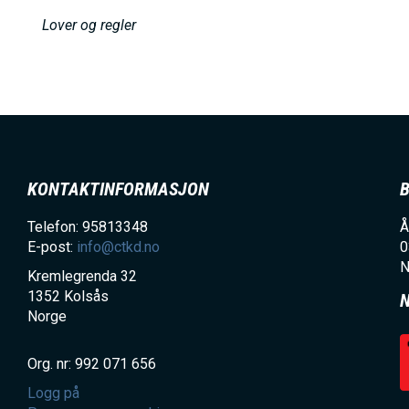
h
Lover og regler
o
l
d
KONTAKTINFORMASJON
Telefon: 95813348
Å
E-post:
info@ctkd.no
0
N
Kremlegrenda 32
1352
Kolsås
Norge
Org. nr: 992 071 656
Logg på