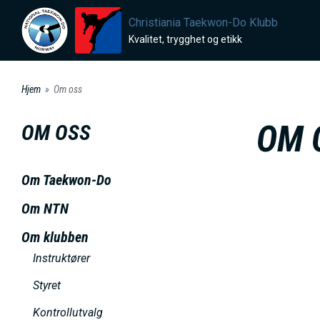
H
Christiania Taekwon-Do Klubb
o
Kvalitet, trygghet og etikk
p
p
Hjem
Om oss
t
i
OM 
OM OSS
l
h
Om Taekwon-Do
o
v
Om NTN
e
Om klubben
d
Instruktører
i
Styret
n
n
Kontrollutvalg