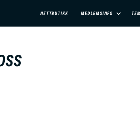
D
NETTBUTIKK
MEDLEMSINFO
TE
O
M
OSS
A
I
N
M