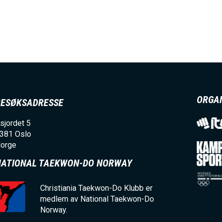
E
N
U
S
ORGA
BESØKSADRESSE
A
sjordet 5
381
Oslo
orge
C
NATIONAL TAEKWON-DO NORWAY
T
Christiania Taekwon-Do Klubb er
medlem av National Taekwon-Do
I
Norway.