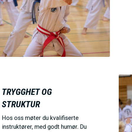
V
E
D
O
M
TRYGGHET OG
A
STRUKTUR
I
Hos oss møter du kvalifiserte
instruktører, med godt humør. Du