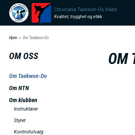
H
Christiania Taekwon-Do Klubb
o
Kvalitet, trygghet og etikk
p
p
Hjem
Om Taekwon-Do
t
i
OM 
OM OSS
l
h
Om Taekwon-Do
o
v
Om NTN
e
Om klubben
d
Instruktører
i
Styret
n
n
Kontrollutvalg