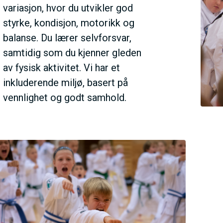
E
variasjon, hvor du utvikler god
styrke, kondisjon, motorikk og
N
balanse. Du lærer selvforsvar,
samtidig som du kjenner gleden
U
av fysisk aktivitet. Vi har et
inkluderende miljø, basert på
S
vennlighet og godt samhold.
A
C
T
I