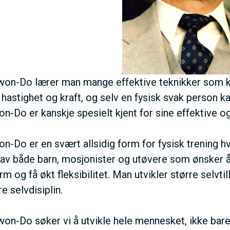
won-Do lærer man mange effektive teknikker som ka
 hastighet og kraft, og selv en fysisk svak person k
n-Do er kanskje spesielt kjent for sine effektive og 
n-Do er en svært allsidig form for fysisk trening hv
 av både barn, mosjonister og utøvere som ønsker 
m og få økt fleksibilitet. Man utvikler større selvti
e selvdisiplin.
won-Do søker vi å utvikle hele mennesket, ikke bare d