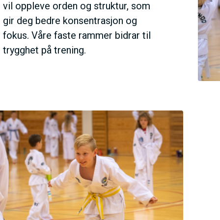
N
vil oppleve orden og struktur, som
gir deg bedre konsentrasjon og
M
fokus. Våre faste rammer bidrar til
trygghet på trening.
E
N
U