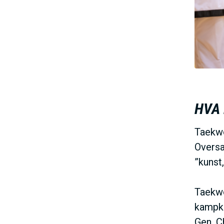
HVA
Taekwo
Oversa
”kunst
Taekwo
kampku
Gen. C