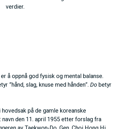
verdier.
er å oppnå god fysisk og mental balanse.
tyr ”hånd, slag, knuse med hånden”.
Do
betyr
 i hovedsak på de gamle koreanske
avn den 11. april 1955 etter forslag fra
ggeren av Taekwon-Do. Gen. Choi Hong Hi