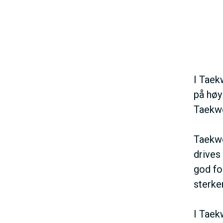
I Taek
på høy
Taekwo
Taekwo
drives
god for
sterker
I Taek