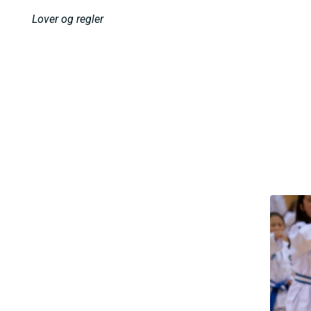
h
Lover og regler
o
l
d