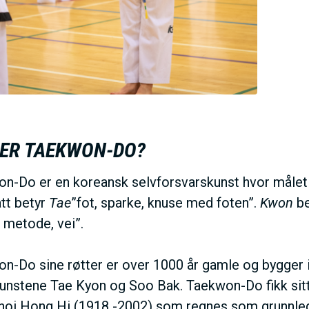
 ER TAEKWON-DO?
n-Do er en koreansk selvforsvarskunst hvor målet 
tt betyr
Tae
”fot, sparke, knuse med foten”.
Kwon
be
, metode, vei”.
n-Do sine røtter er over 1000 år gamle og bygger
nstene Tae Kyon og Soo Bak. Taekwon-Do fikk sitt n
hoi Hong Hi (1918 -2002) som regnes som grunnle