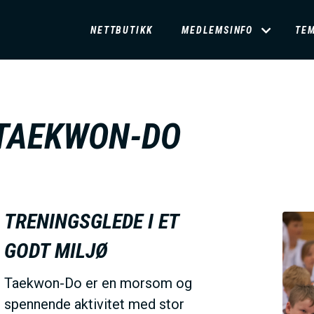
D
NETTBUTIKK
MEDLEMSINFO
TE
O
M
TAEKWON-DO
A
I
TRENINGSGLEDE I ET
N
GODT MILJØ
M
Taekwon-Do er en morsom og
spennende aktivitet med stor