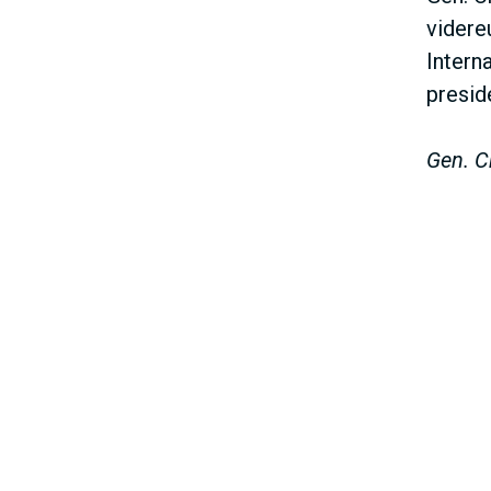
videre
Intern
preside
Gen. C