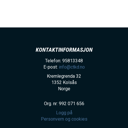
h
o
l
d
KONTAKTINFORMASJON
Telefon: 95813348
E-post:
info@ctkd.no
Kremlegrenda 32
1352
Kolsås
Norge
Org. nr: 992 071 656
Logg på
Personvern og cookies