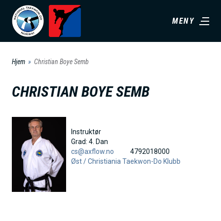
H
MENY
o
p
p
Hjem
Christian Boye Semb
t
i
CHRISTIAN BOYE SEMB
l
h
o
Instruktør
v
Grad:
4. Dan
cs@axflow.no
4792018000
e
Øst /
Christiania Taekwon-Do Klubb
d
i
n
n