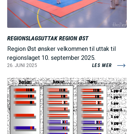
REGIONSLAGSUTTAK REGION ØST
Region Øst ønsker velkommen til uttak til
regionslaget 10. september 2025.
26. JUNI 2025
LES MER
B
i
l
d
e