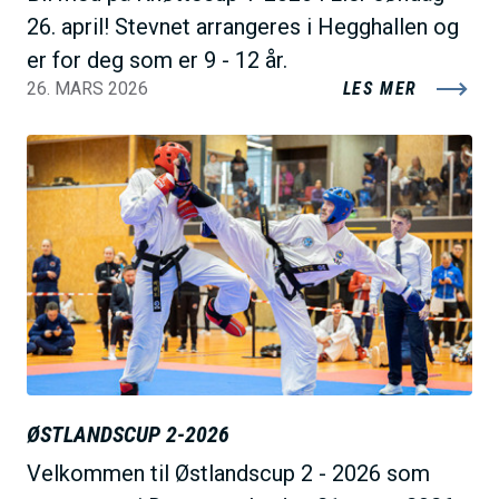
26. april! Stevnet arrangeres i Hegghallen og
er for deg som er 9 - 12 år.
26. MARS 2026
LES MER
B
i
l
d
e
ØSTLANDSCUP 2-2026
Velkommen til Østlandscup 2 - 2026 som