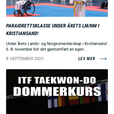
PARAIDRETTSKLASSE UNDER ÅRETS LM/NM I
KRISTIANSAND!
Under årets Lands- og Norgesmesterskap i Kristiansand
6.-8. november blir det gjennomført en egen…
8. SEPTEMBER 2025
LES MER
B
i
l
d
e