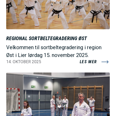
e
REGIONAL SORTBELTEGRADERING ØST
Velkommen til sortbeltegradering i region
Øst i Lier lørdag 15. november 2025.
14. OKTOBER 2025
LES MER
B
i
l
d
e