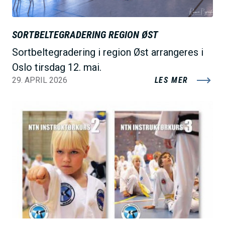
SORTBELTEGRADERING REGION ØST
Sortbeltegradering i region Øst arrangeres i
Oslo tirsdag 12. mai.
29. APRIL 2026
LES MER
B
i
l
d
e