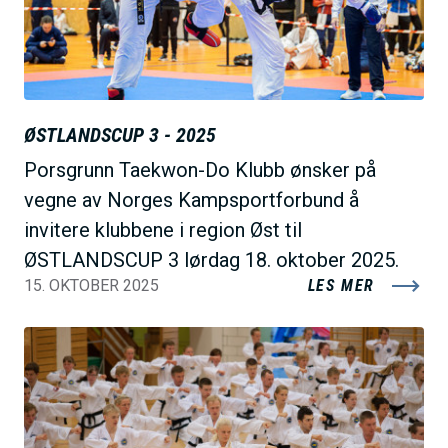
ØSTLANDSCUP 3 - 2025
Porsgrunn Taekwon-Do Klubb ønsker på
vegne av Norges Kampsportforbund å
invitere klubbene i region Øst til
ØSTLANDSCUP 3 lørdag 18. oktober 2025.
15. OKTOBER 2025
LES MER
B
i
l
d