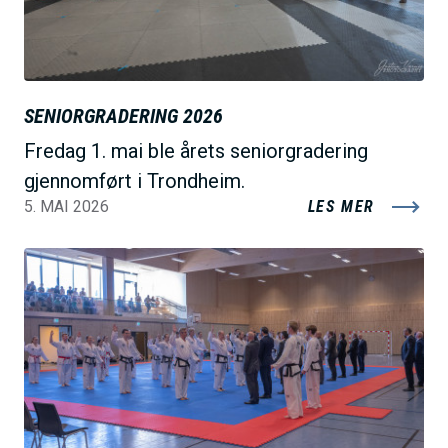
SENIORGRADERING 2026
Fredag 1. mai ble årets seniorgradering
gjennomført i Trondheim.
5. MAI 2026
LES MER
B
i
l
d
e