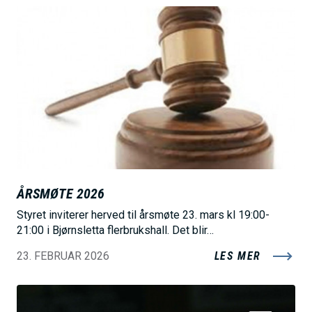
B
i
l
d
e
ÅRSMØTE 2026
Styret inviterer herved til årsmøte 23. mars kl 19:00-
21:00 i Bjørnsletta flerbrukshall. Det blir…
23. FEBRUAR 2026
LES MER
B