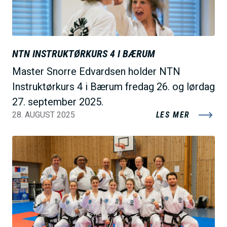
NTN INSTRUKTØRKURS 4 I BÆRUM
Master Snorre Edvardsen holder NTN
Instruktørkurs 4 i Bærum fredag 26. og lørdag
27. september 2025.
28. AUGUST 2025
LES MER
B
i
l
d
e