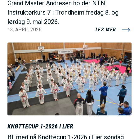
Grand Master Andresen holder NTN
Instruktørkurs 7 i Trondheim fredag 8. og
lørdag 9. mai 2026.
13. APRIL 2026
LES MER
B
i
l
d
e
KNØTTECUP 1-2026 I LIER
Bli med på Knøttecup 1-2026 i Lier søndag