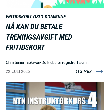
FRITIDSKORT OSLO KOMMUNE
NÅ KAN DU BETALE
TRENINGSAVGIFT MED
FRITIDSKORT
Christiania Taekwon-Do klubb er registrert som…
22. JULI 2026
LES MER
B
i
l
d