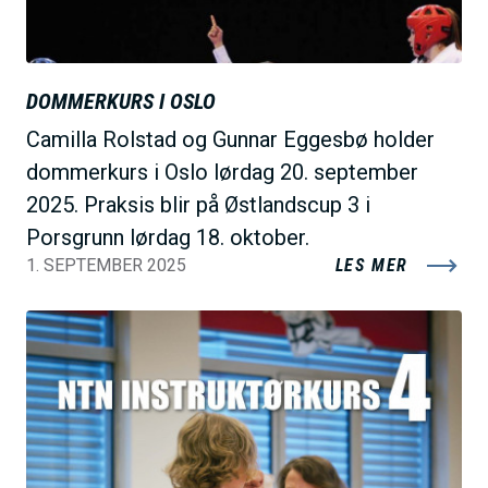
DOMMERKURS I OSLO
Camilla Rolstad og Gunnar Eggesbø holder
dommerkurs i Oslo lørdag 20. september
2025. Praksis blir på Østlandscup 3 i
Porsgrunn lørdag 18. oktober.
1. SEPTEMBER 2025
LES MER
B
i
l
d
e