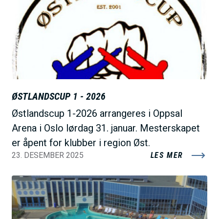
l
d
e
ØSTLANDSCUP 1 - 2026
Østlandscup 1-2026 arrangeres i Oppsal
Arena i Oslo lørdag 31. januar. Mesterskapet
er åpent for klubber i region Øst.
23. DESEMBER 2025
LES MER
B
i
l