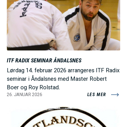
l
d
e
ITF RADIX SEMINAR ÅNDALSNES
Lørdag 14. februar 2026 arrangeres ITF Radix
seminar i Åndalsnes med Master Robert
Boer og Roy Rolstad.
26. JANUAR 2026
LES MER
B
i