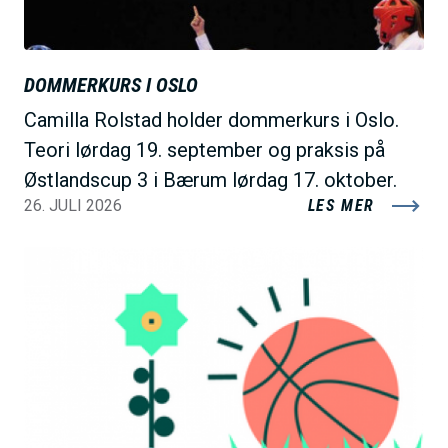
DOMMERKURS I OSLO
Camilla Rolstad holder dommerkurs i Oslo.
Teori lørdag 19. september og praksis på
Østlandscup 3 i Bærum lørdag 17. oktober.
26. JULI 2026
LES MER
B
i
l
d
e