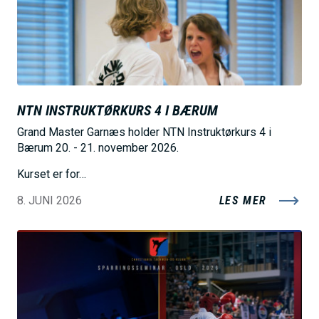
e
NTN INSTRUKTØRKURS 4 I BÆRUM
Grand Master Garnæs holder NTN Instruktørkurs 4 i
Bærum 20. - 21. november 2026.
Kurset er for…
8. JUNI 2026
LES MER
B
i
l
d