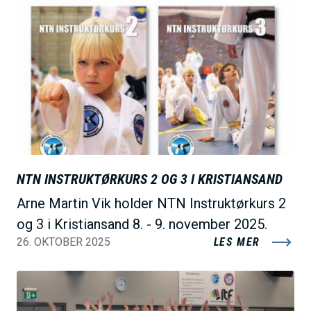
B
i
l
d
e
NTN INSTRUKTØRKURS 2 OG 3 I KRISTIANSAND
Arne Martin Vik holder NTN Instruktørkurs 2
og 3 i Kristiansand 8. - 9. november 2025.
26. OKTOBER 2025
LES MER
B
i