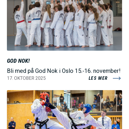
l
d
e
GOD NOK!
Bli med på God Nok i Oslo 15.-16. november!
17. OKTOBER 2025
LES MER
B
i
l
d
e