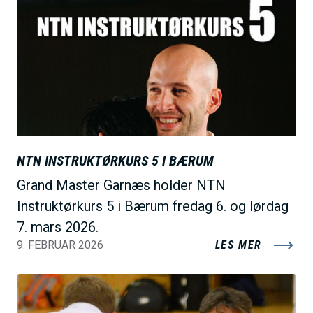
i
l
d
e
NTN INSTRUKTØRKURS 5 I BÆRUM
Grand Master Garnæs holder NTN
Instruktørkurs 5 i Bærum fredag 6. og lørdag
7. mars 2026.
9. FEBRUAR 2026
LES MER
B
i