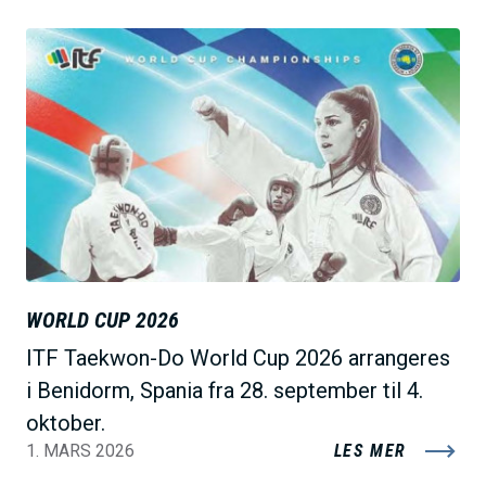
B
i
l
d
e
WORLD CUP 2026
ITF Taekwon-Do World Cup 2026 arrangeres
i Benidorm, Spania fra 28. september til 4.
oktober.
1. MARS 2026
LES MER