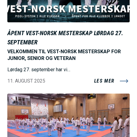
ÅPENT VEST-NORSK MESTERSKAP LØRDAG 27.
SEPTEMBER
VELKOMMEN TIL VEST-NORSK MESTERSKAP FOR
JUNIOR, SENIOR OG VETERAN
Lørdag 27. september har vi…
11. AUGUST 2025
LES MER
B
i
l
d
e