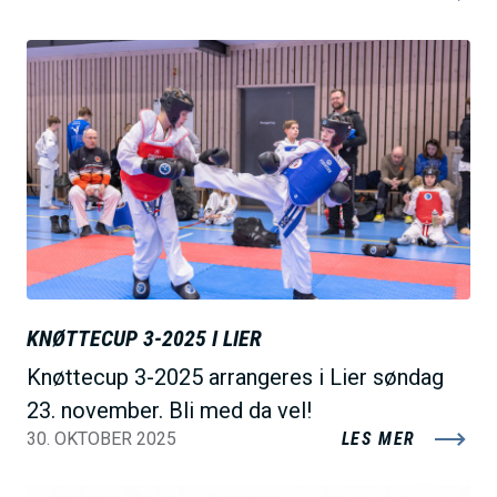
B
i
l
d
e
KNØTTECUP 3-2025 I LIER
Knøttecup 3-2025 arrangeres i Lier søndag
23. november. Bli med da vel!
30. OKTOBER 2025
LES MER