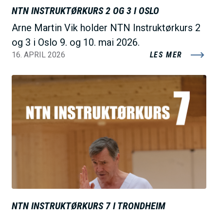
NTN INSTRUKTØRKURS 2 OG 3 I OSLO
Arne Martin Vik holder NTN Instruktørkurs 2
og 3 i Oslo 9. og 10. mai 2026.
16. APRIL 2026
LES MER
B
i
l
d
e
NTN INSTRUKTØRKURS 7 I TRONDHEIM