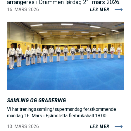
arrangeres i Drammen lørdag 21. mars 2026.
16. MARS 2026
LES MER
B
i
l
d
e
SAMLING OG GRADERING
Vi har treningssamling/supermandag førstkommende
mandag 16. Mars i Bjørnsletta flerbrukshall 18:00…
13. MARS 2026
LES MER