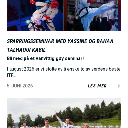
e
SPARRINGSSEMINAR MED YASSINE OG BAHAA
TALHAOUI KABIL
Bli med på et vanvittig gøy seminar!
I august 2026 er vi stolte av å ønske to av verdens beste
ITF…
5. JUNI 2026
LES MER
B
i
l
d