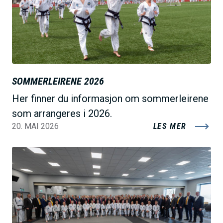
e
SOMMERLEIRENE 2026
Her finner du informasjon om sommerleirene
som arrangeres i 2026.
20. MAI 2026
LES MER
B
i
l
d
e