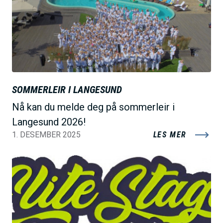
d
e
SOMMERLEIR I LANGESUND
Nå kan du melde deg på sommerleir i
Langesund 2026!
1. DESEMBER 2025
LES MER
B
i
l
d
e