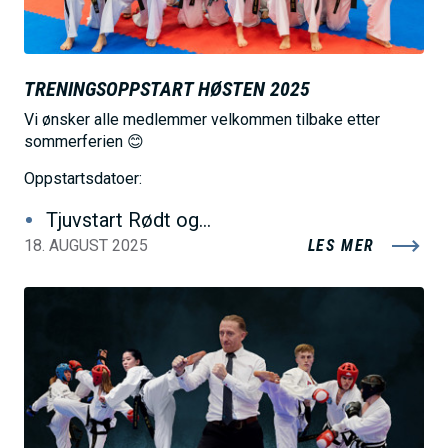
TRENINGSOPPSTART HØSTEN 2025
Vi ønsker alle medlemmer velkommen tilbake etter
sommerferien 😊
Oppstartsdatoer:
Tjuvstart Rødt og…
18. AUGUST 2025
LES MER
B
i
l
d
e