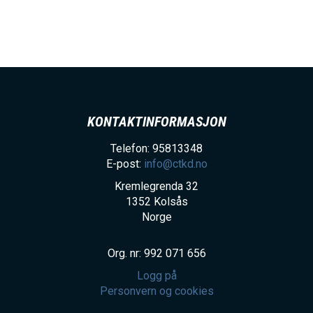
h
o
l
d
KONTAKTINFORMASJON
Telefon: 95813348
E-post:
info@ctkd.no
Kremlegrenda 32
1352
Kolsås
Norge
Org. nr: 992 071 656
Logg på
Personvern og cookies